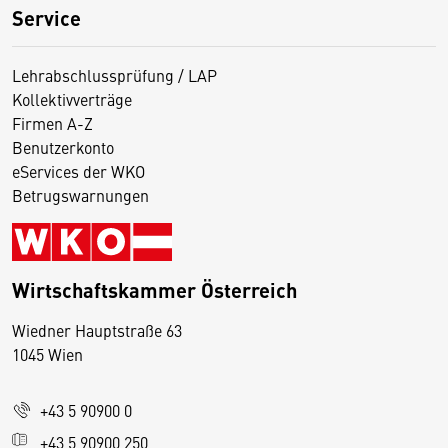
Service
Lehrabschlussprüfung / LAP
Kollektivverträge
Firmen A-Z
Benutzerkonto
eServices der WKO
Betrugswarnungen
Wirtschaftskammer Österreich
Wiedner Hauptstraße 63
D
1045 Wien
i
e
+43 5 90900 0
s
e
+43 5 90900 250