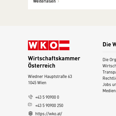
Weiterlesen
Die 
Wirtschaftskammer
Die Org
Österreich
Wirtsc
D
Transp
Wiedner Hauptstraße 63
i
Rechtl
1045 Wien
Jobs u
e
Medien
s
+43 5 90900 0
e
+43 5 90900 250
S
e
https://wko.at/