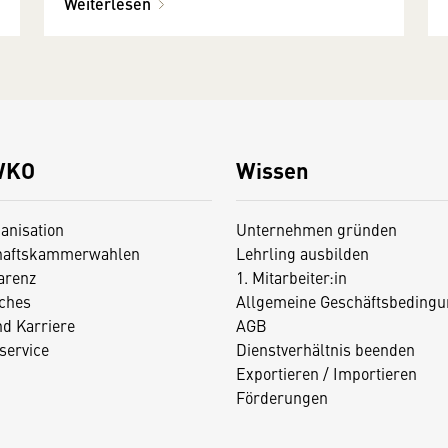
Weiterlesen
WKO
Wissen
anisation
Unternehmen gründen
haftskammerwahlen
Lehrling ausbilden
arenz
1. Mitarbeiter:in
iches
Allgemeine Geschäftsbedingu
nd Karriere
AGB
service
Dienstverhältnis beenden
Exportieren / Importieren
Förderungen