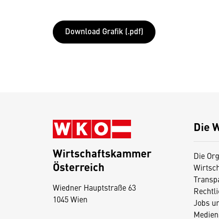
Download Grafik (.pdf)
Die 
Wirtschaftskammer
Die Org
Österreich
Wirtsc
D
Transp
Wiedner Hauptstraße 63
i
Rechtl
1045 Wien
Jobs u
e
Medien
s