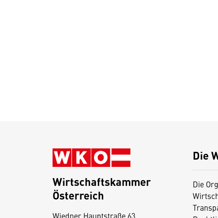
Die 
Wirtschaftskammer
Die Org
Österreich
Wirtsc
D
Transp
Wiedner Hauptstraße 63