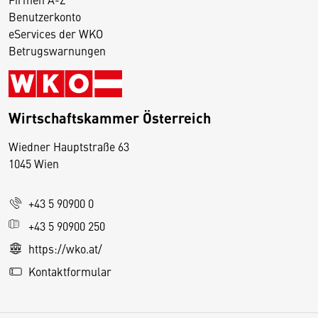
Benutzerkonto
eServices der WKO
Betrugswarnungen
Wirtschaftskammer Österreich
Wiedner Hauptstraße 63
D
1045 Wien
i
e
+43 5 90900 0
s
e
+43 5 90900 250
S
https://wko.at/
e
Kontaktformular
it
e