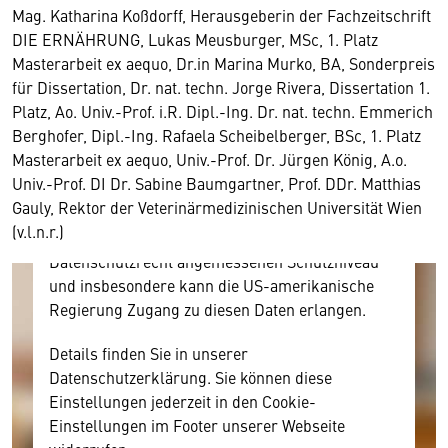
Mag. Katharina Koßdorff, Herausgeberin der Fachzeitschrift
DIE ERNÄHRUNG, Lukas Meusburger, MSc, 1. Platz
Wir benötigen Ihre Zustimmung
Masterarbeit ex aequo, Dr.in Marina Murko, BA, Sonderpreis
für Dissertation, Dr. nat. techn. Jorge Rivera, Dissertation 1.
Hier würden wir Ihnen gerne einen externen
Platz, Ao. Univ.-Prof. i.R. Dipl.-Ing. Dr. nat. techn. Emmerich
Inhalt anzeigen. Dafür benötigen wir allerdings
Berghofer, Dipl.-Ing. Rafaela Scheibelberger, BSc, 1. Platz
Ihre Zustimmung, da Ihr Browser
Masterarbeit ex aequo, Univ.-Prof. Dr. Jürgen König, A.o.
personenbezogene technische Daten zu Geräten
Univ.-Prof. DI Dr. Sabine Baumgartner, Prof. DDr. Matthias
und Nutzerverhalten mitunter mit US-
Gauly, Rektor der Veterinärmedizinischen Universität Wien
amerikanischen Anbietern austauscht.
(v.l.n.r.)
Diese Daten unterliegen keinem dem EU-
Datenschutzrecht angemessenen Schutzniveau
und insbesondere kann die US-amerikanische
Regierung Zugang zu diesen Daten erlangen.
Details finden Sie in unserer
Datenschutzerklärung. Sie können diese
Einstellungen jederzeit in den Cookie-
Einstellungen im Footer unserer Webseite