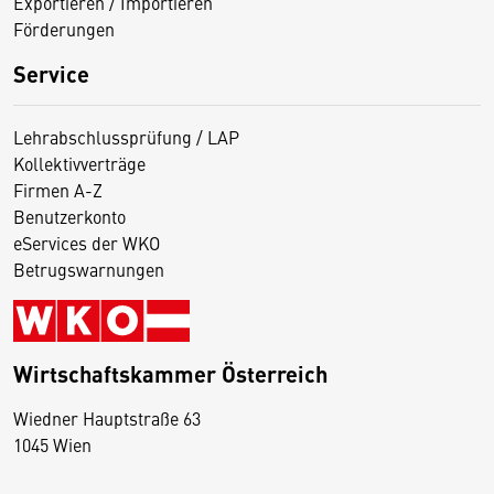
Exportieren / Importieren
Förderungen
Service
Lehrabschlussprüfung / LAP
Kollektivverträge
Firmen A-Z
Benutzerkonto
eServices der WKO
Betrugswarnungen
Wirtschaftskammer Österreich
Wiedner Hauptstraße 63
D
1045 Wien
i
e