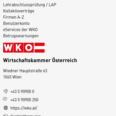
Lehrabschlussprüfung / LAP
Kollektivverträge
Firmen A-Z
Benutzerkonto
eServices der WKO
Betrugswarnungen
Wirtschaftskammer Österreich
Wiedner Hauptstraße 63
D
1045 Wien
i
e
+43 5 90900 0
s
e
+43 5 90900 250
S
https://wko.at/
e