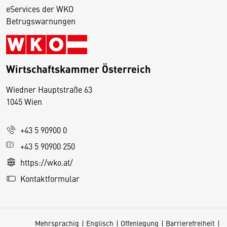
eServices der WKO
Betrugswarnungen
Wirtschaftskammer Österreich
Wiedner Hauptstraße 63
D
1045 Wien
i
e
+43 5 90900 0
s
e
+43 5 90900 250
S
https://wko.at/
e
Kontaktformular
it
e
v
Mehrsprachig
Englisch
Offenlegung
Barrierefreiheit