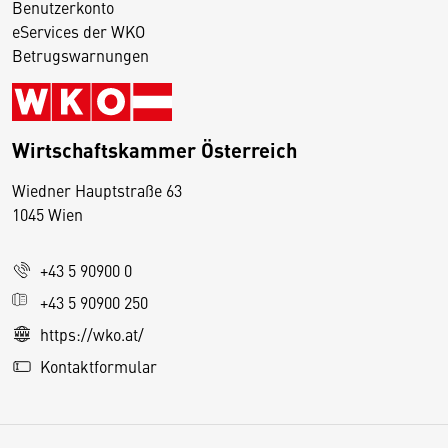
Benutzerkonto
eServices der WKO
Betrugswarnungen
Wirtschaftskammer Österreich
Wiedner Hauptstraße 63
D
1045 Wien
i
e
+43 5 90900 0
s
e
+43 5 90900 250
S
https://wko.at/
e
Kontaktformular
it
e
v