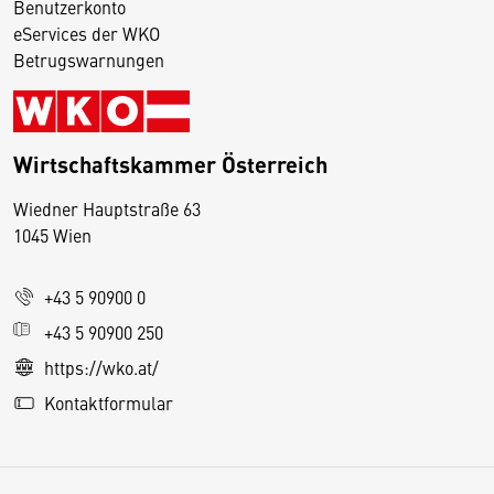
Benutzerkonto
eServices der WKO
Betrugswarnungen
Wirtschaftskammer Österreich
Wiedner Hauptstraße 63
D
1045 Wien
i
e
+43 5 90900 0
s
e
+43 5 90900 250
S
https://wko.at/
e
Kontaktformular
it
e
v