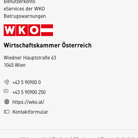
Benutzerkonto
eServices der WKO
Betrugswarnungen
Wirtschaftskammer Österreich
Wiedner Hauptstraße 63
D
1045 Wien
i
e
+43 5 90900 0
s
e
+43 5 90900 250
S
https://wko.at/
e
Kontaktformular
it
e
v