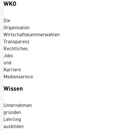
WKO
i
c
Die
h
Organisation
/
Wirtschaftskammerwahlen
2
Transparenz
2
Rechtliches
.
Jobs
2
und
.
Karriere
2
Medienservice
0
1
Wissen
6
Unternehmen
gründen
Lehrling
ausbilden