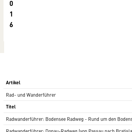
0
1
6
Artikel
Rad- und Wanderführer
Titel
Radwanderführer: Bodensee Radweg - Rund um den Boden
Radwanderführer: Donau-Radweg (von Passau nach Bratisla