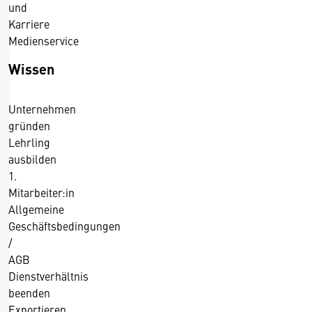
und
2
Karriere
0
Medienservice
1
6
Wissen
Unternehmen
gründen
Lehrling
ausbilden
1.
Mitarbeiter:in
Allgemeine
Geschäftsbedingungen
/
AGB
Dienstverhältnis
beenden
Exportieren