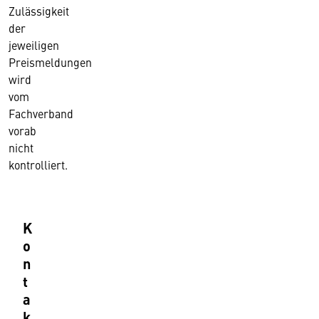
Zulässigkeit
der
jeweiligen
Preismeldungen
wird
vom
Fachverband
vorab
nicht
kontrolliert.
K
o
n
t
a
k