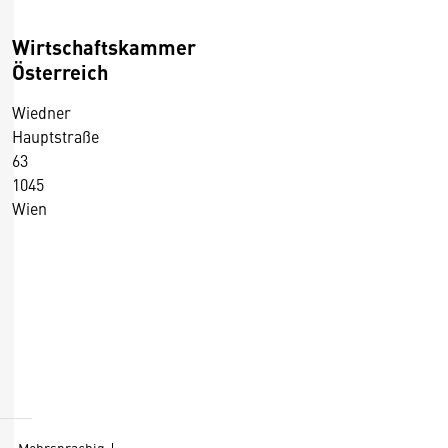
Wirtschaftskammer
Österreich
Wiedner
Hauptstraße
63
1045
Wien
+43 5 90900 0
+43 5 90900 250
https://wko.at/
D
Kontaktformular
i
e
s