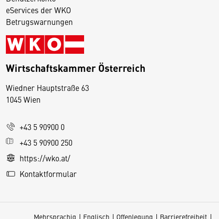
eServices der WKO
Betrugswarnungen
Wirtschaftskammer Österreich
Wiedner Hauptstraße 63
D
1045 Wien
i
e
+43 5 90900 0
s
e
+43 5 90900 250
S
https://wko.at/
e
Kontaktformular
it
e
v
Mehrsprachig
Englisch
Offenlegung
Barrierefreiheit