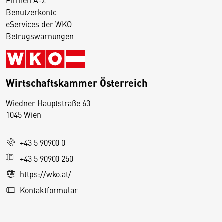
Benutzerkonto
eServices der WKO
Betrugswarnungen
Wirtschaftskammer Österreich
Wiedner Hauptstraße 63
D
1045 Wien
i
e
+43 5 90900 0
s
e
+43 5 90900 250
S
https://wko.at/
e
Kontaktformular
it
e