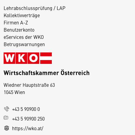
Lehrabschlussprüfung / LAP
Kollektivverträge
Firmen A-Z
Benutzerkonto
eServices der WKO
Betrugswarnungen
Wirtschaftskammer Österreich
Wiedner Hauptstraße 63
D
1045 Wien
i
e
+43 5 90900 0
s
e
+43 5 90900 250
S
https://wko.at/
e