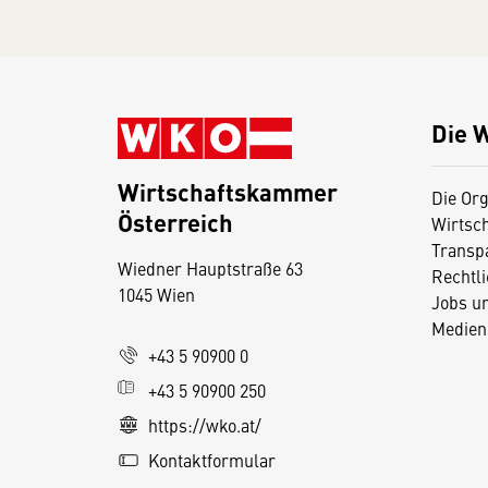
Die 
Wirtschaftskammer
Die Org
Österreich
Wirtsc
D
Transp
Wiedner Hauptstraße 63
i
Rechtl
1045 Wien
Jobs u
e
Medien
s
+43 5 90900 0
e
+43 5 90900 250
S
e
https://wko.at/
it
Kontaktformular
e