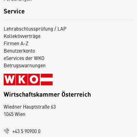
Service
Lehrabschlussprüfung / LAP
Kollektivverträge
Firmen A-Z
Benutzerkonto
eServices der WKO
Betrugswarnungen
Wirtschaftskammer Österreich
Wiedner Hauptstraße 63
D
1045 Wien
i
e
+43 5 90900 0
s