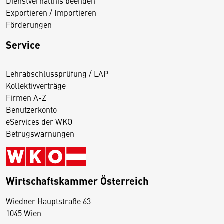
Dienstverhältnis beenden
Exportieren / Importieren
Förderungen
Service
Lehrabschlussprüfung / LAP
Kollektivverträge
Firmen A-Z
Benutzerkonto
eServices der WKO
Betrugswarnungen
Wirtschaftskammer Österreich
Wiedner Hauptstraße 63
D
1045 Wien
i