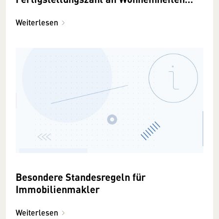
geht 2024 gegenüber 2023 deutlich
zurück
Weiterlesen
Besondere Standesregeln für
Immobilienmakler
Weiterlesen