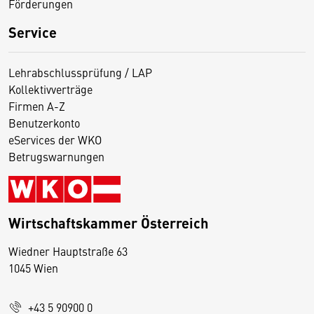
Förderungen
Service
Lehrabschlussprüfung / LAP
Kollektivverträge
Firmen A-Z
Benutzerkonto
eServices der WKO
Betrugswarnungen
Wirtschaftskammer Österreich
Wiedner Hauptstraße 63
D
1045 Wien
i
e
+43 5 90900 0
s