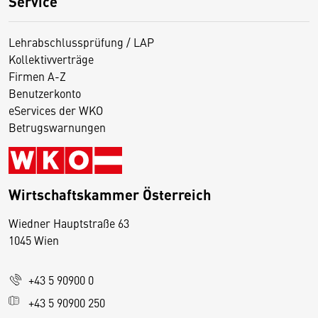
Service
Lehrabschlussprüfung / LAP
Kollektivverträge
Firmen A-Z
Benutzerkonto
eServices der WKO
Betrugswarnungen
Wirtschaftskammer Österreich
Wiedner Hauptstraße 63
D
1045 Wien
i
e
+43 5 90900 0
s
e
+43 5 90900 250