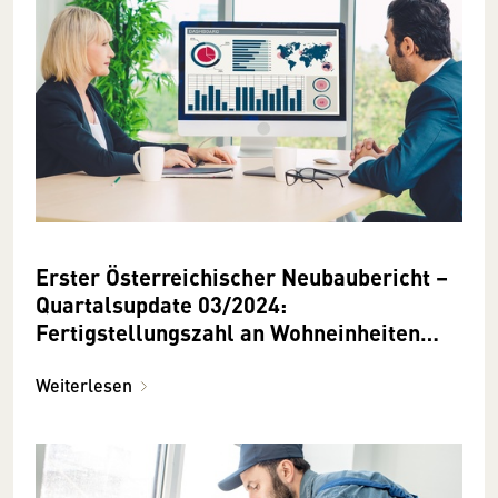
Erster Österreichischer Neubaubericht –
Quartalsupdate 03/2024:
Fertigstellungszahl an Wohneinheiten
geht 2024 gegenüber 2023 deutlich
zurück
Weiterlesen