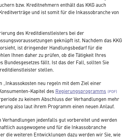
uchern bzw. Kreditnehmern enthält das KKG auch
reditverträge und ist somit für die Inkassobranche von
trierung des Kreditdienstleisters bei der
lassungsvoraussetzungen geknüpft ist. Nachdem das KKG
vorsieht, ist dringender Handlungsbedarf für die
len Ihnen daher zu prüfen, ob die Tätigkeit Ihres
undesgesetzes fällt. Ist das der Fall, sollten Sie
editdienstleister stellen.
 „Inkassokosten neu regeln mit dem Ziel einer
 Konsumenten-Kapitel des
Regierungsprogramms
urperiode zu keinem Abschluss der Verhandlungen mehr
erung also laut ihrem Programm einen neuen Anlauf.
n Verhandlungen jedenfalls gut vorbereitet und werden
chaftlich ausgewogene und für die Inkassobranche
er die weiteren Entwicklungen dazu werden wir Sie, wie