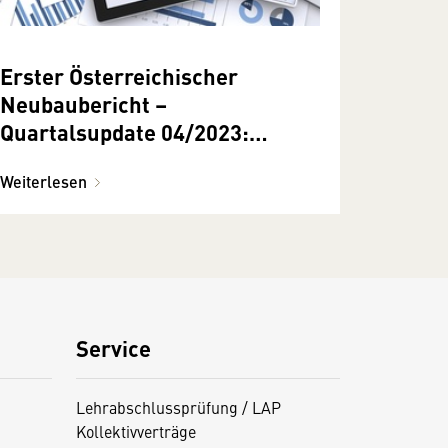
Erster Österreichischer
Neubaubericht –
Quartalsupdate 04/2023:
Bundesweiten
Weiterlesen
Neubauprojekten
Service
Lehrabschlussprüfung / LAP
Kollektivverträge