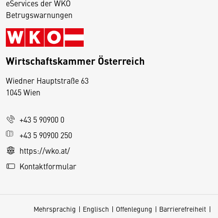
eServices der WKO
Betrugswarnungen
Wirtschaftskammer Österreich
Wiedner Hauptstraße 63
D
1045 Wien
i
e
+43 5 90900 0
s
e
+43 5 90900 250
S
https://wko.at/
e
Kontaktformular
it
e
v
Mehrsprachig
Englisch
Offenlegung
Barrierefreiheit
e