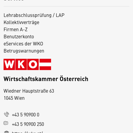
Lehrabschlussprüfung / LAP
Kollektivverträge
Firmen A-Z
Benutzerkonto
eServices der WKO
Betrugswarnungen
Wirtschaftskammer Österreich
Wiedner Hauptstraße 63
D
1045 Wien
i
e
+43 5 90900 0
s
e
+43 5 90900 250
S