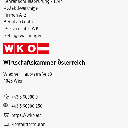
Lehrabschlussprüfung / LAP
Kollektivverträge
Firmen A-Z
Benutzerkonto
eServices der WKO
Betrugswarnungen
Wirtschaftskammer Österreich
Wiedner Hauptstraße 63
D
1045 Wien
i
e
+43 5 90900 0
s
e
+43 5 90900 250
S
https://wko.at/
e
Kontaktformular