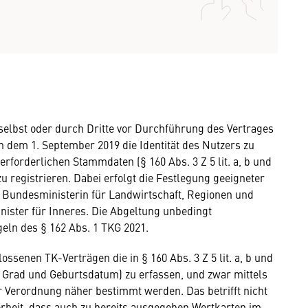
elbst oder durch Dritte vor Durchführung des Vertrages
 dem 1. September 2019 die Identität des Nutzers zu
erforderlichen Stammdaten (§ 160 Abs. 3 Z 5 lit. a, b und
u registrieren. Dabei erfolgt die Festlegung geeigneter
 Bundesministerin für Landwirtschaft, Regionen und
ster für Inneres. Die Abgeltung unbedingt
geln des § 162 Abs. 1 TKG 2021.
ossenen TK-Verträgen die in § 160 Abs. 3 Z 5 lit. a, b und
rad und Geburtsdatum) zu erfassen, und zwar mittels
er Verordnung näher bestimmt werden. Das betrifft nicht
erheit, dass auch zu bereits ausgegeben Wertkarten im