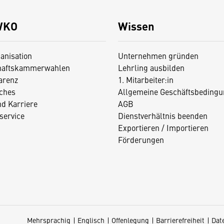
WKO
Wissen
anisation
Unternehmen gründen
haftskammerwahlen
Lehrling ausbilden
arenz
1. Mitarbeiter:in
iches
Allgemeine Geschäftsbedingu
nd Karriere
AGB
service
Dienstverhältnis beenden
Exportieren / Importieren
Förderungen
Mehrsprachig
Englisch
Offenlegung
Barrierefreiheit
Dat