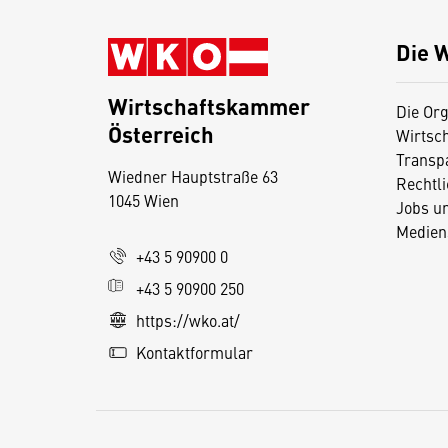
Die 
Wirtschaftskammer
Die Org
Österreich
Wirtsc
D
Transp
Wiedner Hauptstraße 63
i
Rechtl
1045 Wien
Jobs u
e
Medien
s
+43 5 90900 0
e
+43 5 90900 250
S
e
https://wko.at/
it
Kontaktformular
e
v
e