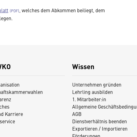
latt
, welches dem Abkommen beiliegt, dem
legen.
WKO
Wissen
anisation
Unternehmen gründen
haftskammerwahlen
Lehrling ausbilden
arenz
1. Mitarbeiter:in
iches
Allgemeine Geschäftsbedingu
nd Karriere
AGB
service
Dienstverhältnis beenden
Exportieren / Importieren
Förderungen