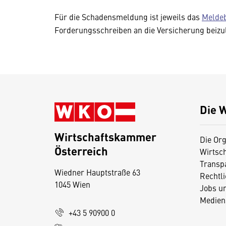
Für die Schadensmeldung ist jeweils das
Meldeb
Forderungsschreiben an die Versicherung beizu
Die 
Wirtschaftskammer
Die Org
Österreich
Wirtsc
D
Transp
Wiedner Hauptstraße 63
i
Rechtl
1045 Wien
Jobs u
e
Medien
s
+43 5 90900 0
e