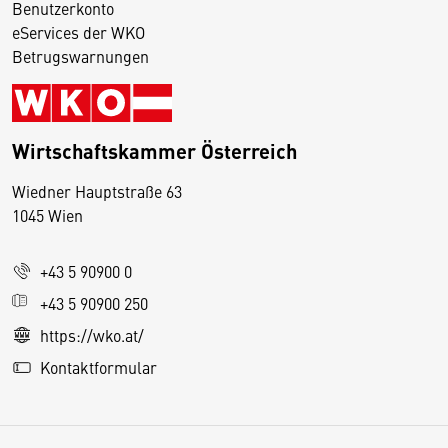
Benutzerkonto
eServices der WKO
Betrugswarnungen
Wirtschaftskammer Österreich
Wiedner Hauptstraße 63
D
1045 Wien
i
e
+43 5 90900 0
s
e
+43 5 90900 250
S
https://wko.at/
e
Kontaktformular
it
e
v