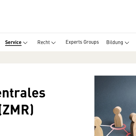
Experts Groups
Recht
Bildung
Service
entrales
 (ZMR)