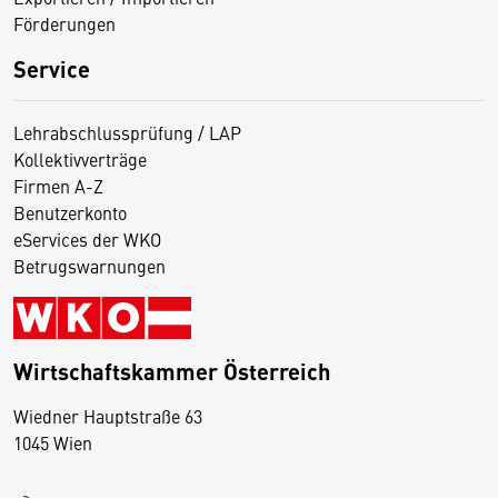
Förderungen
Service
Lehrabschlussprüfung / LAP
Kollektivverträge
Firmen A-Z
Benutzerkonto
eServices der WKO
Betrugswarnungen
Wirtschaftskammer Österreich
Wiedner Hauptstraße 63
D
1045 Wien
i
e