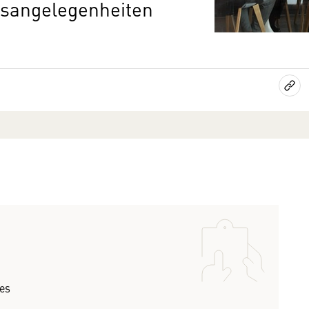
gsangelegenheiten
ses