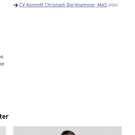
→
CV KommR Christoph Berghammer, MAS
en.
nn
t
ter