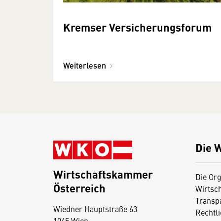
Kremser Versicherungsforum
Weiterlesen
Die 
Wirtschaftskammer
Die Org
Österreich
Wirtsc
D
Transp
Wiedner Hauptstraße 63
i
Rechtl
1045 Wien