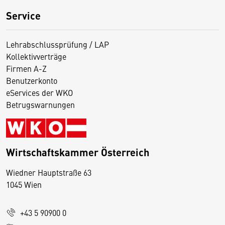
Service
Lehrabschlussprüfung / LAP
Kollektivverträge
Firmen A-Z
Benutzerkonto
eServices der WKO
Betrugswarnungen
Wirtschaftskammer Österreich
Wiedner Hauptstraße 63
D
1045 Wien
i
e
+43 5 90900 0
s