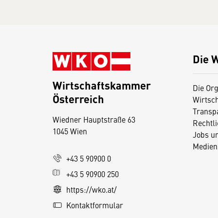
Die 
Wirtschaftskammer
Die Org
Österreich
Wirtsc
D
Transp
Wiedner Hauptstraße 63
i
Rechtl
1045 Wien
Jobs u
e
Medien
s
+43 5 90900 0
e
+43 5 90900 250
S
e
https://wko.at/
it
Kontaktformular
e