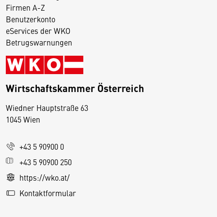
Firmen A-Z
Benutzerkonto
eServices der WKO
Betrugswarnungen
Wirtschaftskammer Österreich
Wiedner Hauptstraße 63
D
1045 Wien
i
e
+43 5 90900 0
s
e
+43 5 90900 250
S
https://wko.at/
e
Kontaktformular
it
e