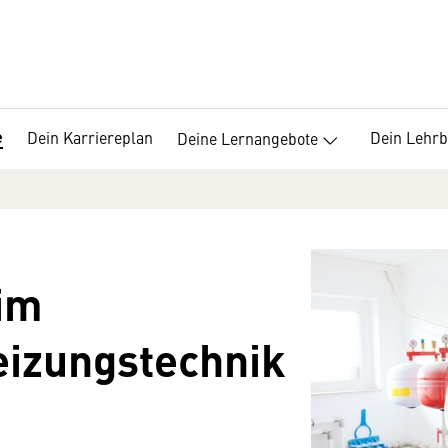
e
Dein Karriereplan
Dein Lehrb
Deine Lernangebote
 im
izungstechnik