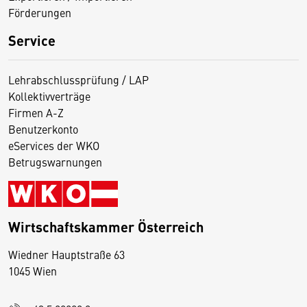
Förderungen
Service
Lehrabschlussprüfung / LAP
Kollektivverträge
Firmen A-Z
Benutzerkonto
eServices der WKO
Betrugswarnungen
Wirtschaftskammer Österreich
Wiedner Hauptstraße 63
D
1045 Wien
i
e