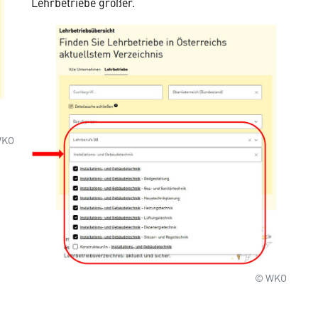
Lehrbetriebe größer.
WKO
© WKO