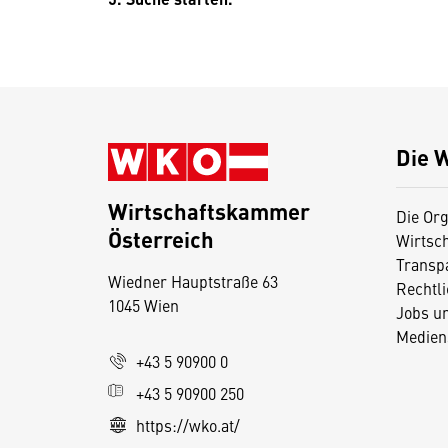
Die 
Wirtschaftskammer
Die Org
Österreich
Wirtsc
D
Transp
Wiedner Hauptstraße 63
i
Rechtl
1045 Wien
Jobs u
e
Medien
s
+43 5 90900 0
e
+43 5 90900 250
S
e
https://wko.at/