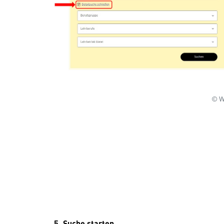
© 
5.
Suche starten.