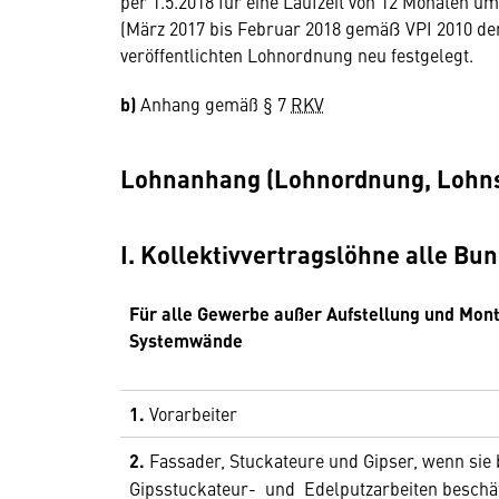
per 1.5.2018 für eine Laufzeit von 12 Monaten um
(März 2017 bis Februar 2018 gemäß VPI 2010 der 
veröffentlichten Lohnordnung neu festgelegt.
b)
Anhang gemäß § 7
RKV
Lohnanhang (Lohnordnung, Lohns
I. Kollektivvertragslöhne alle Bu
Für alle Gewerbe außer Aufstellung und Mon
Systemwände
1.
Vorarbeiter
2.
Fassader, Stuckateure und Gipser, wenn sie 
Gipsstuckateur- und Edelputzarbeiten beschä