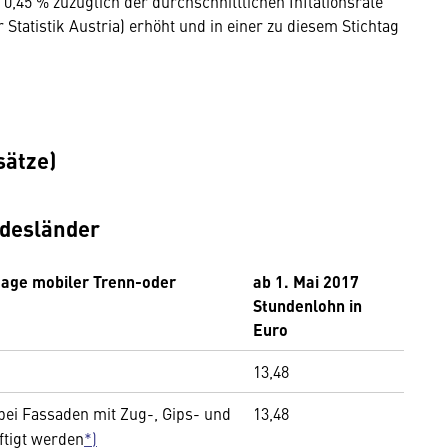
 0,45 % zuzüglich der durchschnittlichen Inflationsrate
Statistik Austria) erhöht und in einer zu diesem Stichtag
ätze)
ndesländer
tage mobiler Trenn-oder
ab 1. Mai 2017
Stundenlohn in
Euro
13,48
bei Fassaden mit Zug-, Gips- und
13,48
ftigt werden
*)