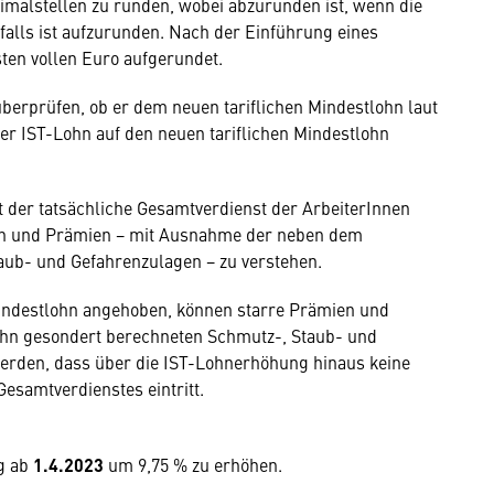
imalstellen zu runden, wobei abzurunden ist, wenn die
nfalls ist aufzurunden. Nach der Einführung eines
ten vollen Euro aufgerundet.
überprüfen, ob er dem neuen tariflichen Mindestlohn laut
t der IST-Lohn auf den neuen tariflichen Mindestlohn
t der tatsächliche Gesamtverdienst der ArbeiterInnen
gen und Prämien − mit Ausnahme der neben dem
ub- und Gefahrenzulagen − zu verstehen.
Mindestlohn angehoben, können starre Prämien und
hn gesondert berechneten Schmutz-, Staub- und
werden, dass über die IST-Lohnerhöhung hinaus keine
esamtverdienstes eintritt.
g ab
1.4.2023
um 9,75 % zu erhöhen.