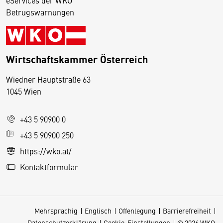
eServices der WKO
Betrugswarnungen
Wirtschaftskammer Österreich
Wiedner Hauptstraße 63
D
1045 Wien
i
e
+43 5 90900 0
s
e
+43 5 90900 250
S
https://wko.at/
e
Kontaktformular
it
e
v
Mehrsprachig
Englisch
Offenlegung
Barrierefreiheit
e
Datenschutzerklärung
Cookie-Einstellungen
© 2026 WKO