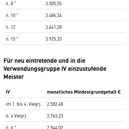
n. 8 "
3.305,55
n. 10 "
3.486,34
n. 12
3.641,28
n. 15 "
3.925,33
Für neu eintretende und in die
Verwendungsgruppe IV einzustufende
Meister
IV
monatliches Mindestgrundgehalt €
im 1. bis 4. Vwgrj.
2.582,48
n. 4 Vwgrj.
2.763,23
n. 6 "
2.944,02