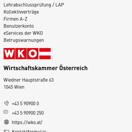
Lehrabschlussprüfung / LAP
Kollektivverträge
Firmen A-Z
Benutzerkonto
eServices der WKO
Betrugswarnungen
Wirtschaftskammer Österreich
Wiedner Hauptstraße 63
D
1045 Wien
i
e
+43 5 90900 0
s
e
+43 5 90900 250
S
https://wko.at/
e
Kontaktformular