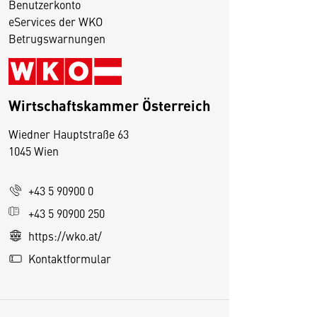
Benutzerkonto
eServices der WKO
Betrugswarnungen
Wirtschaftskammer Österreich
Wiedner Hauptstraße 63
1045 Wien
D
i
+43 5 90900 0
e
s
+43 5 90900 250
e
https://wko.at/
S
Kontaktformular
e
it
e