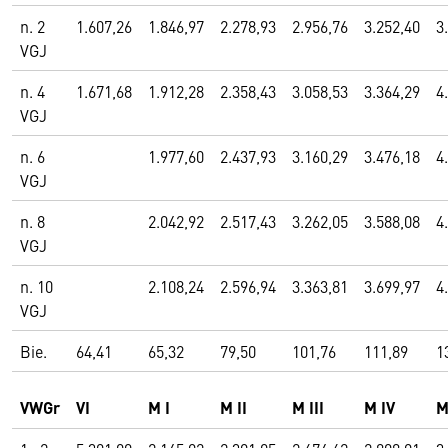
n. 2
1.607,26
1.846,97
2.278,93
2.956,76
3.252,40
3
VGJ
n. 4
1.671,68
1.912,28
2.358,43
3.058,53
3.364,29
4
VGJ
n. 6
1.977,60
2.437,93
3.160,29
3.476,18
4
VGJ
n. 8
2.042,92
2.517,43
3.262,05
3.588,08
4
VGJ
n. 10
2.108,24
2.596,94
3.363,81
3.699,97
4
VGJ
Bie.
64,41
65,32
79,50
101,76
111,89
1
VWGr
VI
M I
M II
M III
M IV
M