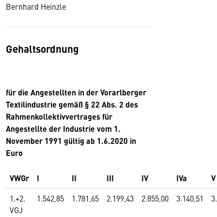
Bernhard Heinzle
Gehaltsordnung
für die Angestellten in der Vorarlberger
Textilindustrie gemäß § 22 Abs. 2 des
Rahmenkollektivvertrages für
Angestellte der Industrie vom 1.
November 1991 gültig ab 1.6.2020 in
Euro
VWGr
I
II
III
IV
IVa
V
1.+2.
1.542,85
1.781,65
2.199,43
2.855,00
3.140,51
3
VGJ