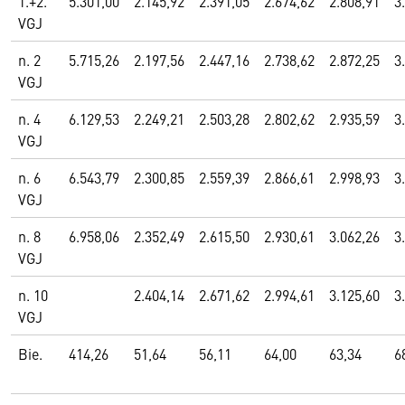
1.+2.
5.301,00
2.145,92
2.391,05
2.674,62
2.808,91
3
VGJ
n. 2
5.715,26
2.197,56
2.447,16
2.738,62
2.872,25
3
VGJ
n. 4
6.129,53
2.249,21
2.503,28
2.802,62
2.935,59
3
VGJ
n. 6
6.543,79
2.300,85
2.559,39
2.866,61
2.998,93
3
VGJ
n. 8
6.958,06
2.352,49
2.615,50
2.930,61
3.062,26
3
VGJ
n. 10
2.404,14
2.671,62
2.994,61
3.125,60
3
VGJ
Bie.
414,26
51,64
56,11
64,00
63,34
6