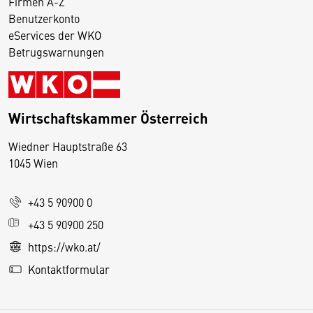
Firmen A-Z
Benutzerkonto
eServices der WKO
Betrugswarnungen
Wirtschaftskammer Österreich
Wiedner Hauptstraße 63
D
1045 Wien
i
e
+43 5 90900 0
s
e
+43 5 90900 250
S
https://wko.at/
e
Kontaktformular
it
e