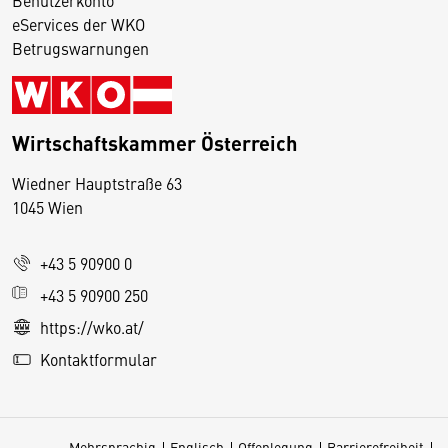
Benutzerkonto
eServices der WKO
Betrugswarnungen
Wirtschaftskammer Österreich
Wiedner Hauptstraße 63
D
1045 Wien
i
e
+43 5 90900 0
s
e
+43 5 90900 250
S
https://wko.at/
e
Kontaktformular
it
e
v
Mehrsprachig
Englisch
Offenlegung
Barrierefreiheit