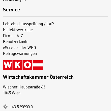
Service
Lehrabschlussprüfung / LAP
Kollektivverträge
Firmen A-Z
Benutzerkonto
eServices der WKO
Betrugswarnungen
Wirtschaftskammer Österreich
Wiedner Hauptstraße 63
D
1045 Wien
i
e
+43 5 90900 0
s