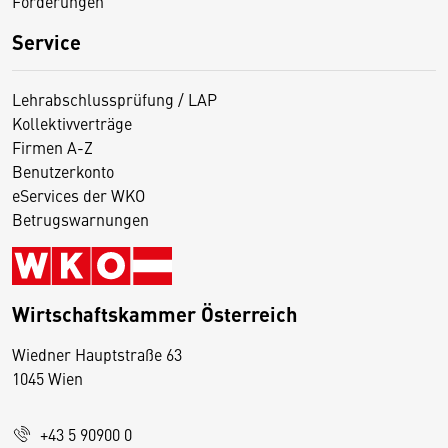
Förderungen
Service
Lehrabschlussprüfung / LAP
Kollektivverträge
Firmen A-Z
Benutzerkonto
eServices der WKO
Betrugswarnungen
Wirtschaftskammer Österreich
Wiedner Hauptstraße 63
D
1045 Wien
i
e
+43 5 90900 0
s