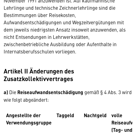
November 1991 anzuwenden ist. Auf kaufmännische
Lehrlinge und technische Zeichnerlehrlinge sind die
Bestimmungen über Reisekosten,
Aufwandsentschädigungen und Wegzeitvergütungen mit
dem jeweils niedrigsten Ansatz in­soweit anzuwenden, als
nicht Entsendungen in Lehrwerkstätten,
zwischenbetriebliche Ausbildung oder Aufenthalte in
Internatsberufsschulen vorliegen.
Artikel II Änderungen des
Zusatzkollektivvertrages
a)
Die
Reiseaufwandsentschädigung
gemäß § 4 Abs. 3 wird
wie folgt abgeändert:
Angestellte der
Taggeld
Nachtgeld
volle
Verwendungsgruppe
Reiseaufw
(Tag- und 