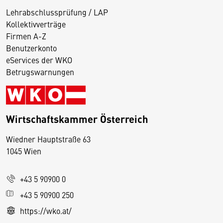
Lehrabschlussprüfung / LAP
Kollektivverträge
Firmen A-Z
Benutzerkonto
eServices der WKO
Betrugswarnungen
Wirtschaftskammer Österreich
Wiedner Hauptstraße 63
D
1045 Wien
i
e
+43 5 90900 0
s
e
+43 5 90900 250
S
https://wko.at/
e