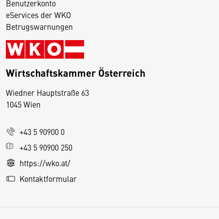
Benutzerkonto
eServices der WKO
Betrugswarnungen
Wirtschaftskammer Österreich
Wiedner Hauptstraße 63
D
1045 Wien
i
e
+43 5 90900 0
s
e
+43 5 90900 250
S
https://wko.at/
e
Kontaktformular
it
e
v